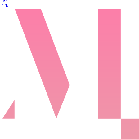
IG
TK